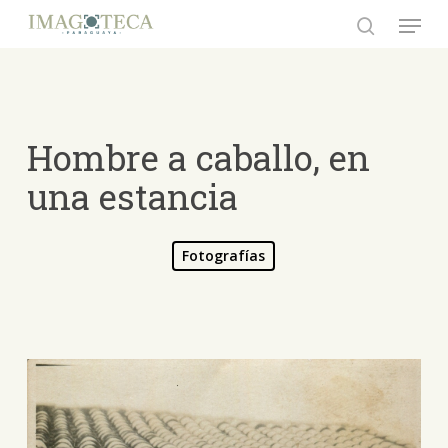
Skip
Menu
to
search
Close
main
Menu
content
Hombre a caballo, en
una estancia
Fotografías