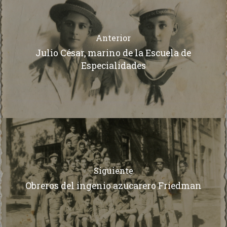
Anterior
Julio César, marino de la Escuela de
Especialidades
Siguiente
Obreros del ingenio azucarero Friedman