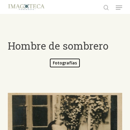
Skip
Menu
to
search
Close
main
Menu
content
Hombre de sombrero
Fotografías