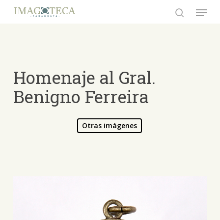
Skip
Menu
to
search
Close
main
Menu
content
Homenaje al Gral.
Benigno Ferreira
Otras imágenes