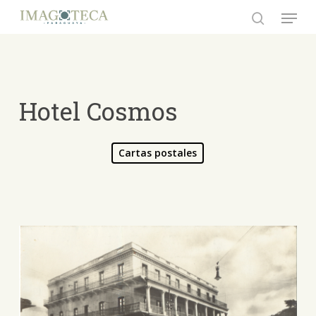
Skip
Menu
to
search
Close
main
Menu
content
Hotel Cosmos
Cartas postales