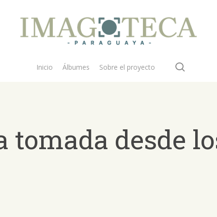
search
Inicio
Álbumes
Sobre el proyecto
a tomada desde lo
 buscar?