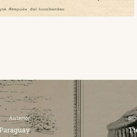
Anterior
Sig
l Paraguay
Tt