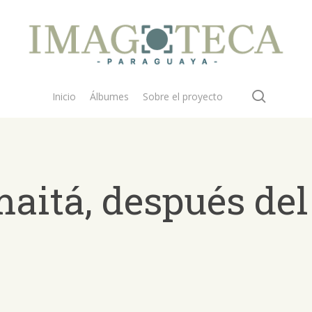
search
Inicio
Álbumes
Sobre el proyecto
maitá, después de
 buscar?