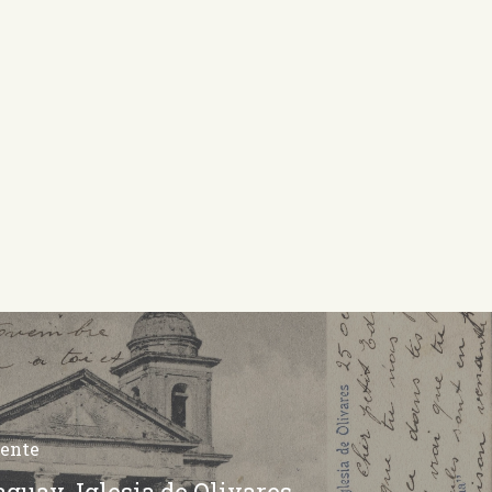
iente
aguay. Iglesia de Olivares