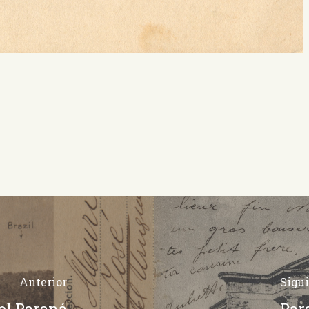
Anterior
Sigu
 el Paraná
Par