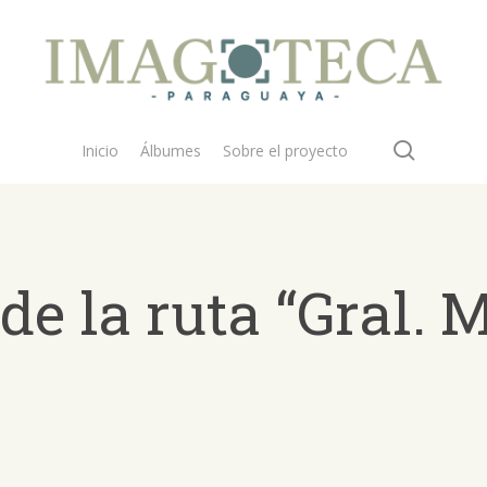
search
Inicio
Álbumes
Sobre el proyecto
e la ruta “Gral. 
 buscar?