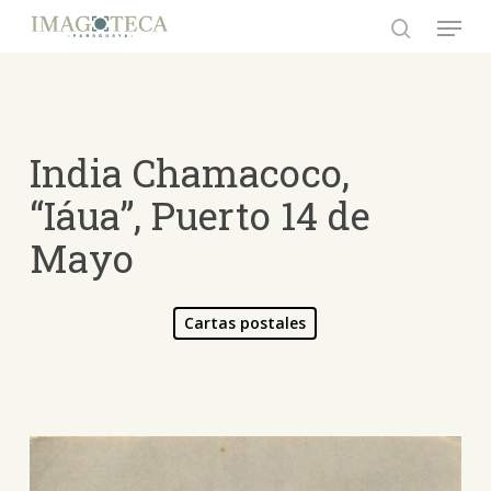
Skip
Menu
to
search
Close
main
Menu
content
India Chamacoco,
“Iáua”, Puerto 14 de
Mayo
Cartas postales