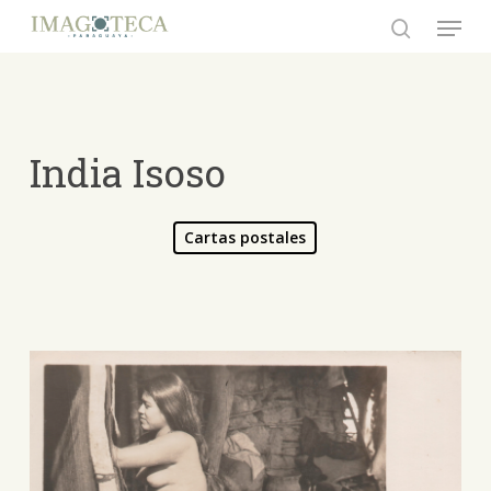
Skip
Menu
to
search
Close
main
Menu
content
India Isoso
Cartas postales