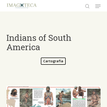
Skip
Menu
to
search
Close
main
Menu
content
Indians of South
America
Cartografía