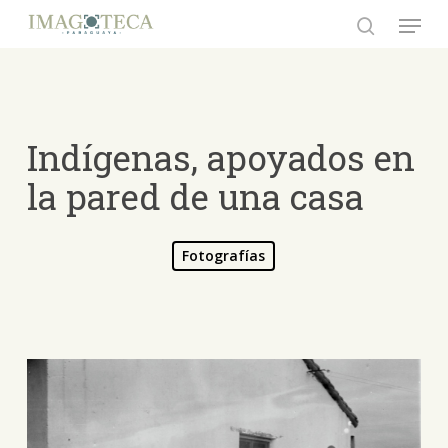
Skip
Menu
to
search
Close
main
Menu
content
Indígenas, apoyados en
la pared de una casa
Fotografías