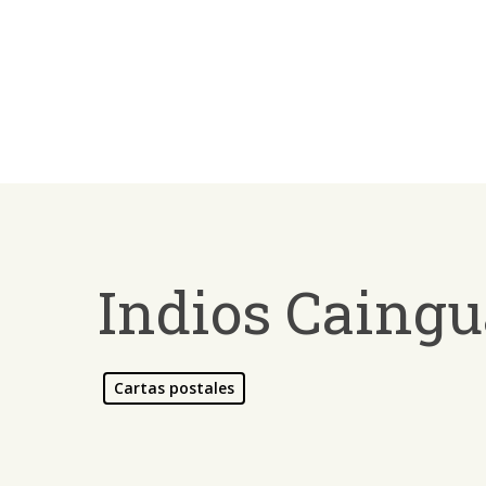
Skip
to
main
content
Indios Caingu
Cartas postales