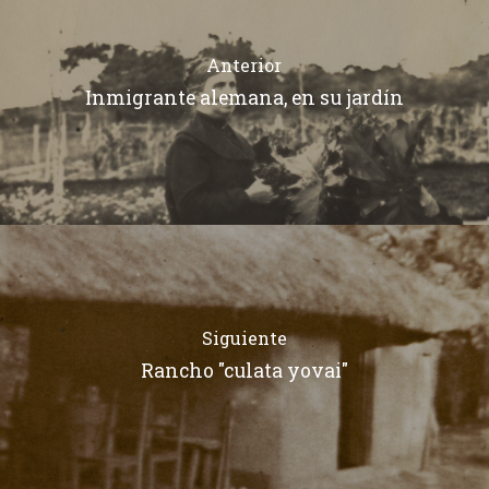
Anterior
Inmigrante alemana, en su jardín
Siguiente
Rancho "culata yovai"