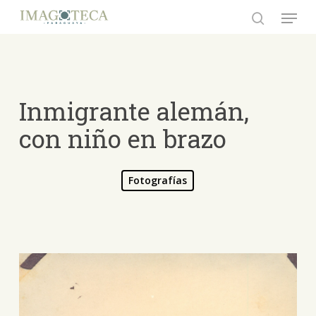
Skip
Menu
to
search
Close
main
Menu
content
Inmigrante alemán,
con niño en brazo
Fotografías