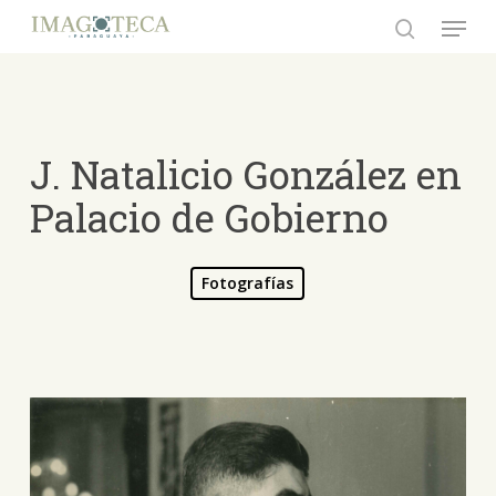
Skip
Menu
to
search
Close
main
Menu
content
J. Natalicio González en
Palacio de Gobierno
Fotografías