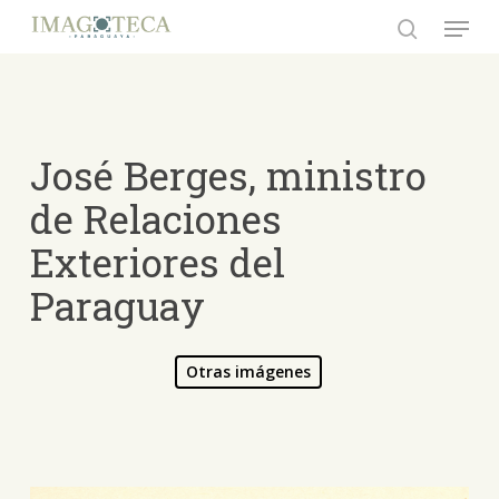
Skip
Menu
to
search
Close
main
Menu
content
José Berges, ministro
de Relaciones
Exteriores del
Paraguay
Otras imágenes