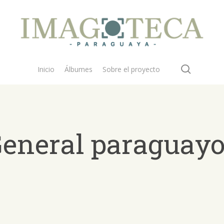
search
Inicio
Álbumes
Sobre el proyecto
 General paraguay