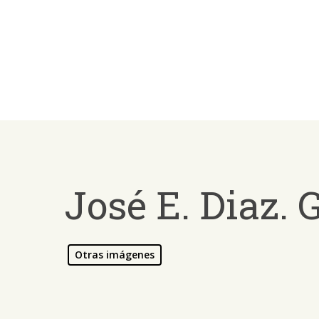
Skip
to
main
content
José E. Diaz.
Otras imágenes