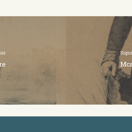
ior
Sigu
re
Mca