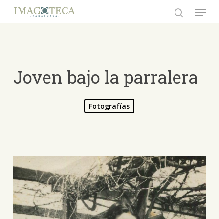
Skip
Menu
to
search
Close
main
Menu
content
Joven bajo la parralera
Fotografías