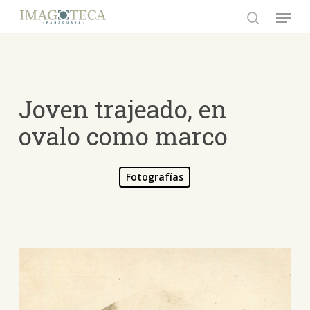
Skip
Menu
to
search
Close
main
Menu
content
Joven trajeado, en
ovalo como marco
Fotografías