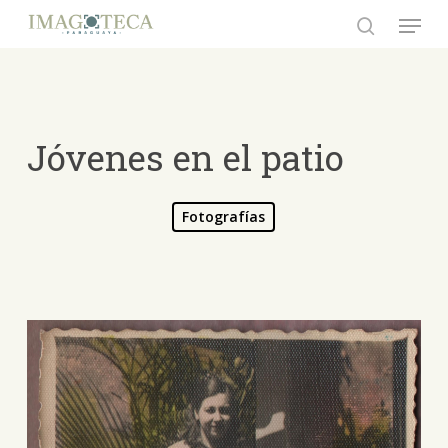
Skip
Menu
to
search
Close
main
Menu
content
Jóvenes en el patio
Fotografías