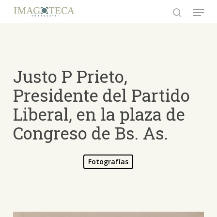
Skip
Menu
to
search
Close
main
Menu
content
Justo P Prieto,
Presidente del Partido
Liberal, en la plaza de
Congreso de Bs. As.
Fotografías