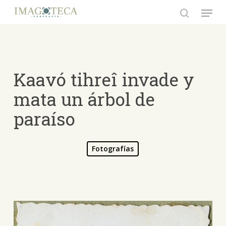
Skip
Menu
to
search
Close
main
Menu
content
Kaavó tihreî invade y
mata un árbol de
paraíso
Fotografías