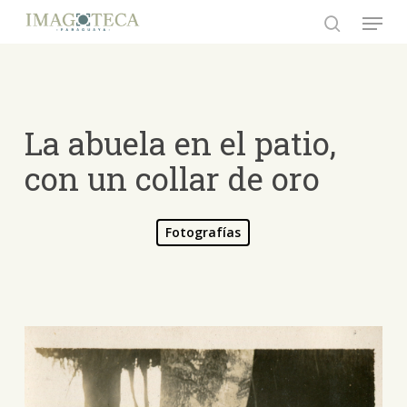
Skip
Menu
to
search
Close
main
Menu
content
La abuela en el patio,
con un collar de oro
Fotografías