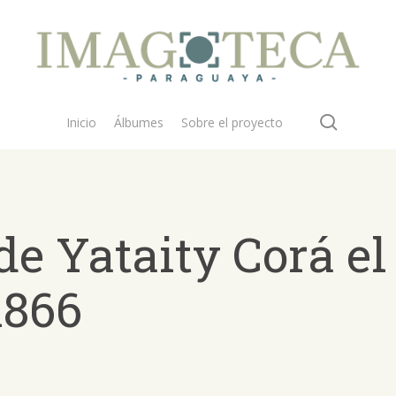
search
Inicio
Álbumes
Sobre el proyecto
de Yataity Corá el
1866
 buscar?