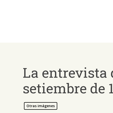
Skip
to
main
content
La entrevista 
setiembre de 
Presiona ENTER para buscar o ESC para salir -
¿Cómo
Otras imágenes