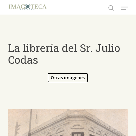
Skip
Menu
to
search
Close
main
Menu
content
La librería del Sr. Julio
Codas
Otras imágenes