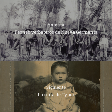
Anterior
Peones yerbateros de Nueva Germania
Siguiente
La niña de Typoi