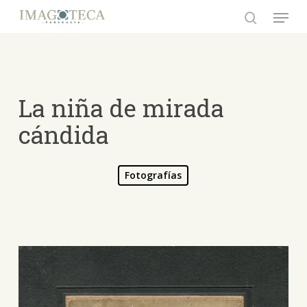
Skip
Menu
to
search
Close
main
Menu
content
La niña de mirada
cándida
Fotografías