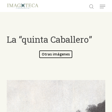
Skip
Menu
to
search
Close
main
Menu
content
La “quinta Caballero”
Otras imágenes