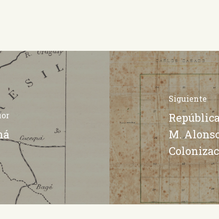
Siguiente
ior
República
ná
M. Alonso
Coloniza