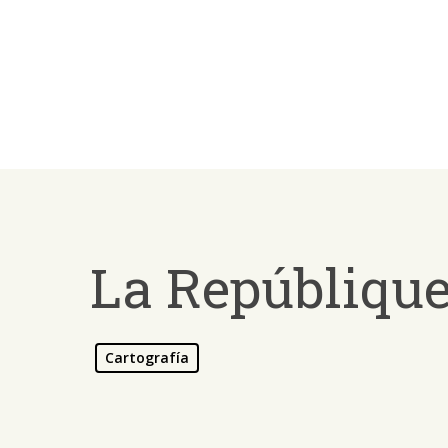
Skip
to
main
content
La Repúblique 
Cartografía