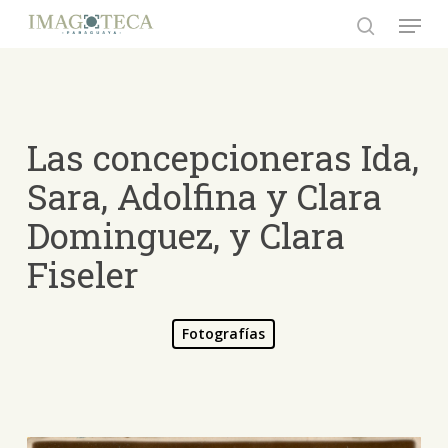
Skip
Menu
to
search
Close
main
Menu
content
Las concepcioneras Ida,
Sara, Adolfina y Clara
Dominguez, y Clara
Fiseler
Fotografías