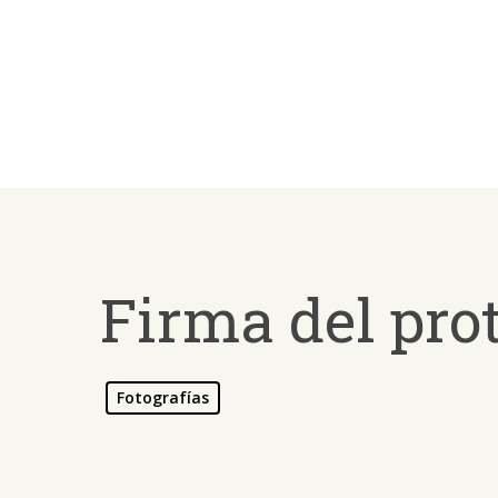
Skip
to
main
content
Firma del pro
Presiona ENTER para buscar o ESC para salir -
¿Cómo
Fotografías