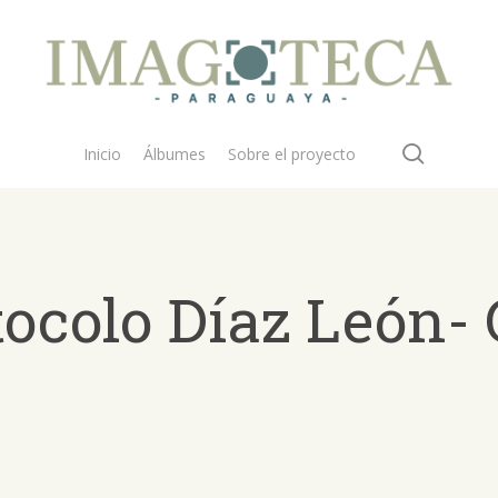
search
Inicio
Álbumes
Sobre el proyecto
tocolo Díaz León- 
 buscar?