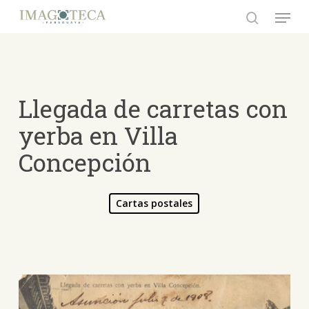
Skip
Menu
to
search
Close
main
Menu
content
Llegada de carretas con
yerba en Villa
Concepción
Cartas postales