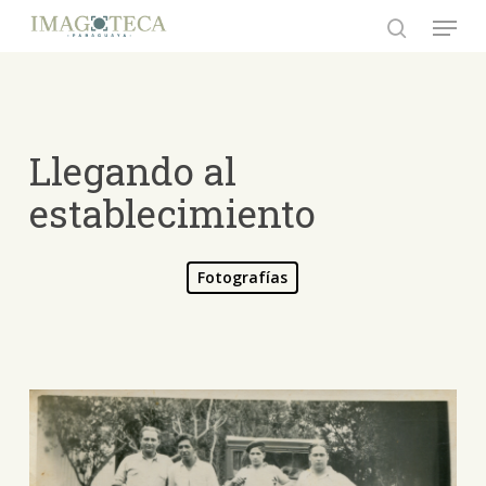
Skip
Menu
to
search
Close
main
Menu
content
Llegando al
establecimiento
Fotografías