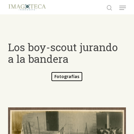
Skip
Menu
to
search
Close
main
Menu
content
Los boy-scout jurando
a la bandera
Fotografías