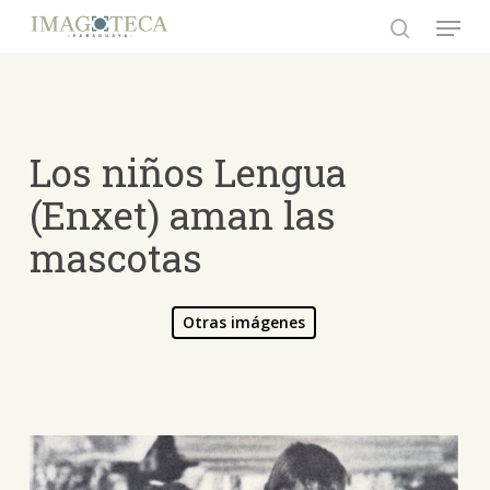
Skip
Menu
to
search
Close
main
Menu
content
Los niños Lengua
(Enxet) aman las
mascotas
Otras imágenes