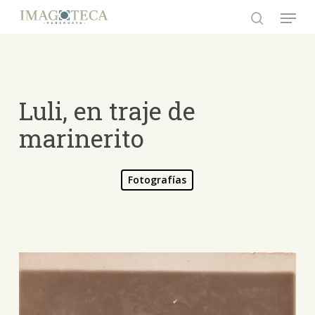
Skip
Menu
to
search
Close
main
Menu
content
Luli, en traje de
marinerito
Fotografías