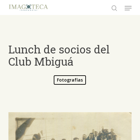
Skip
Menu
to
search
Close
main
Menu
content
Lunch de socios del
Club Mbiguá
Fotografías