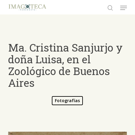
Skip
Menu
to
search
Close
main
Menu
content
Ma. Cristina Sanjurjo y
doña Luisa, en el
Zoológico de Buenos
Aires
Fotografías