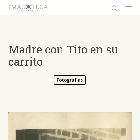
Skip
Menu
to
search
Close
main
Menu
content
Madre con Tito en su
carrito
Fotografías