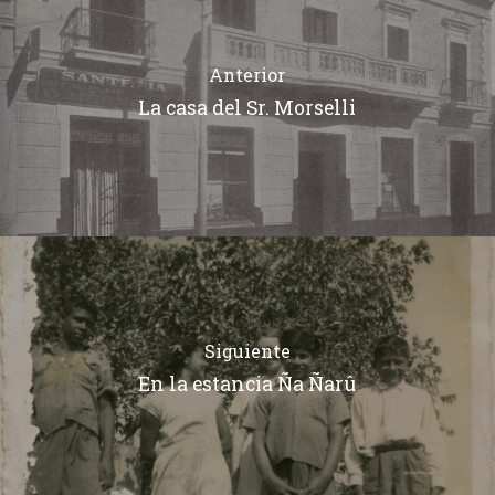
Anterior
La casa del Sr. Morselli
Siguiente
En la estancia Ña Ñarû