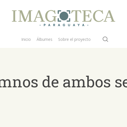
search
Inicio
Álbumes
Sobre el proyecto
umnos de ambos s
 buscar?