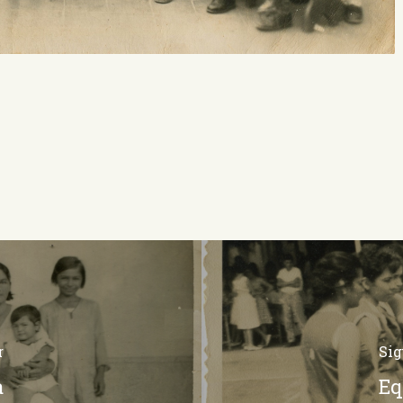
r
Sig
a
Eq