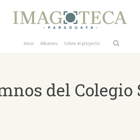
search
Inicio
Álbumes
Sobre el proyecto
mnos del Colegio
 buscar?