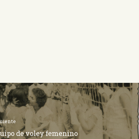
uiente
uipo de voley femenino