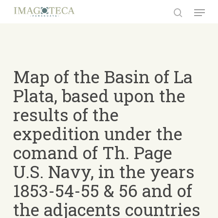
Skip
Menu
to
search
Close
main
Menu
content
Map of the Basin of La
Plata, based upon the
results of the
expedition under the
comand of Th. Page
U.S. Navy, in the years
1853-54-55 & 56 and of
the adjacents countries