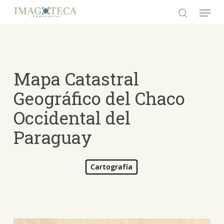
Skip
Menu
to
search
Close
main
Menu
content
Mapa Catastral
Geográfico del Chaco
Occidental del
Paraguay
Cartografía