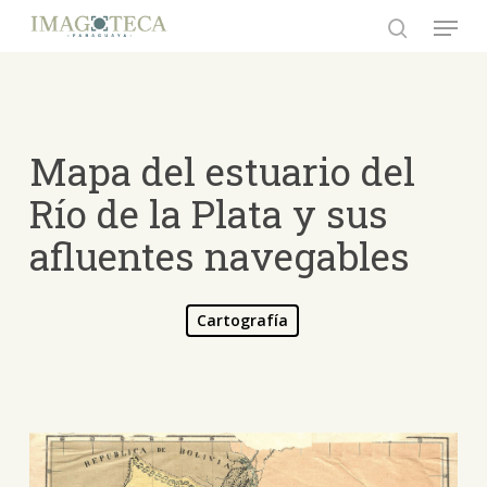
Skip
Menu
to
search
Close
main
Menu
content
Mapa del estuario del
Río de la Plata y sus
afluentes navegables
Cartografía