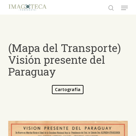
Skip
Menu
to
search
Close
main
Menu
content
(Mapa del Transporte)
Visión presente del
Paraguay
Cartografía