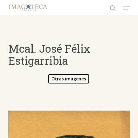
Skip
Menu
to
search
Close
main
Menu
content
Mcal. José Félix
Estigarribia
Otras imágenes