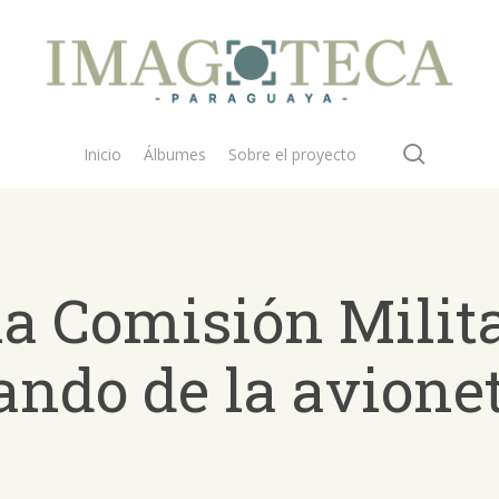
search
Inicio
Álbumes
Sobre el proyecto
a Comisión Milita
ando de la avione