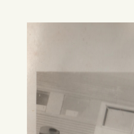
Presiona ENTER para buscar o ESC para salir -
¿Cómo