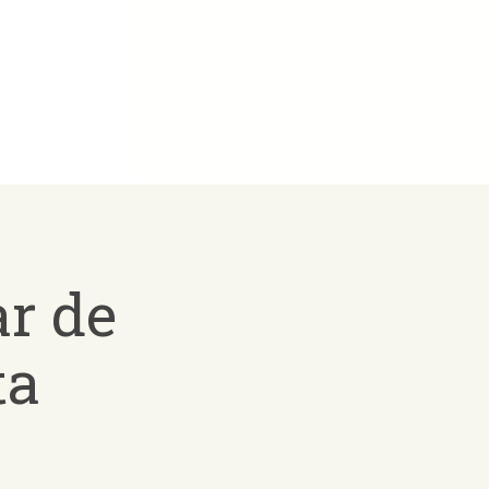
r de
ta