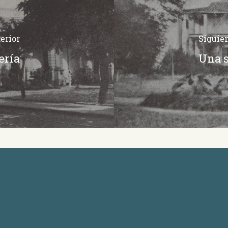
erior
Siguie
ería
Una s