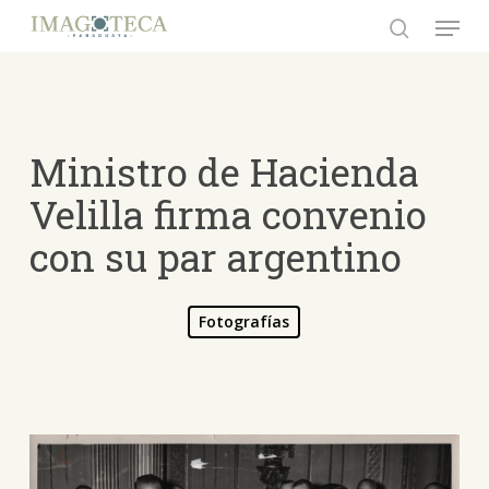
Skip
Menu
to
search
Close
main
Menu
content
Ministro de Hacienda
Velilla firma convenio
con su par argentino
Fotografías