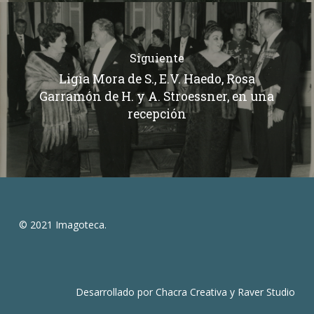
Siguiente
Ligia Mora de S., E.V. Haedo, Rosa
Garramón de H. y A. Stroessner, en una
recepción
© 2021 Imagoteca.
Desarrollado por
Chacra Creativa
y
Raver Studio