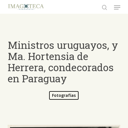
Skip
Menu
to
search
Close
main
Menu
content
Ministros uruguayos, y
Ma. Hortensia de
Herrera, condecorados
en Paraguay
Fotografías